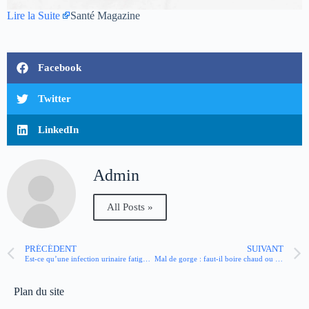
Lire la Suite
Santé Magazine
Facebook
Twitter
LinkedIn
Admin
All Posts »
PRÉCÉDENT
SUIVANT
Est-ce qu’une infection urinaire fatigue ?
Mal de gorge : faut-il boire chaud ou froid pour se soulager ?
Plan du site