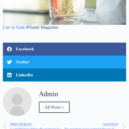
Lire la Suite
Santé Magazine
Facebook
Twitter
LinkedIn
Admin
All Posts »
PRÉCÉDENT
SUIVANT
La méditation réduit-elle vraiment le stress ?
Six questions pour comprendre ses règles