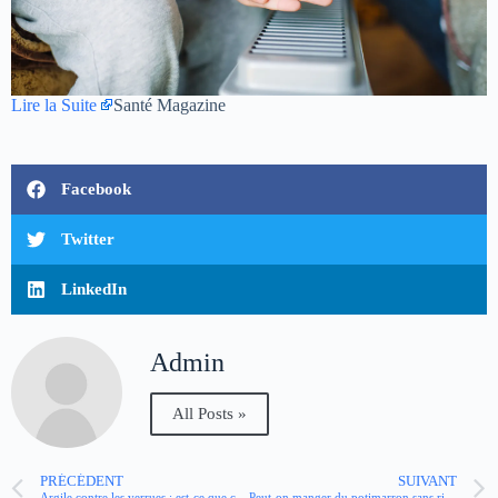
Lire la Suite
Santé Magazine
Facebook
Twitter
LinkedIn
Admin
All Posts »
PRÉCÉDENT
SUIVANT
Argile contre les verrues : est-ce que ça marche ?
Peut-on manger du potimarron sans risque quand on a du diabète ?