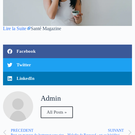
Lire la Suite
Santé Magazine
Facebook
Twitter
LinkedIn
Admin
All Posts »
PRÉCÉDENT
SUIVANT
Peut-on manger du butternut sans risque quand on a du diabète ?
Maladie de Raynaud : est-ce héréditaire ?