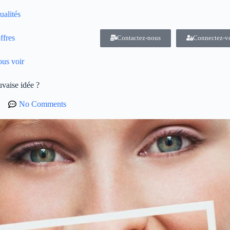
ualités
ffres
Contactez-nous
Connectez-v
us voir
uvaise idée ?
No Comments