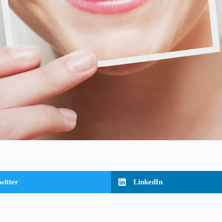
witter
LinkedIn