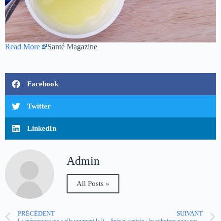
Read More
Santé Magazine
Facebook
Twitter
LinkedIn
Admin
All Posts »
PRÉCÉDENT
SUIVANT
La ménopause tue-t-elle vraiment la libido ?
Spécial rentrée : les solutions pour garder la forme