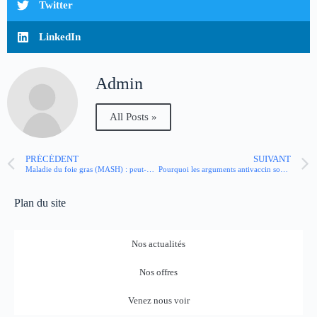
Twitter
LinkedIn
Admin
All Posts »
PRÉCÉDENT
SUIVANT
Maladie du foie gras (MASH) : peut-on guérir d’une stéatose métabolique ?
Pourquoi les arguments antivaccin sont-ils si persuasifs ?
Plan du site
Nos actualités
Nos offres
Venez nous voir