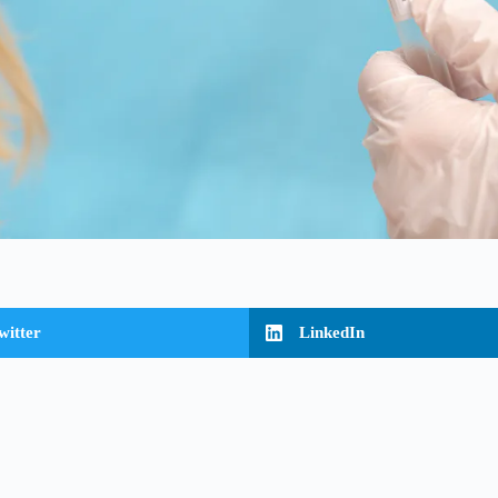
witter
LinkedIn