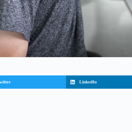
witter
LinkedIn