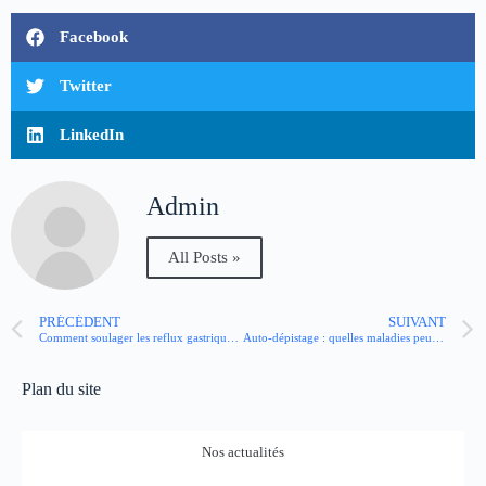
Facebook
Twitter
LinkedIn
Admin
All Posts »
PRÉCÉDENT
SUIVANT
Comment soulager les reflux gastriques ?
Auto-dépistage : quelles maladies peut-on dépister avec un autotest ?
Plan du site
Nos actualités