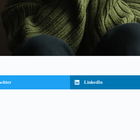
witter
LinkedIn