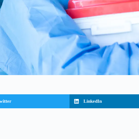
witter
LinkedIn