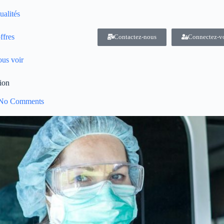
ualités
ffres
Contactez-nous
Connectez-v
us voir
tion
No Comments