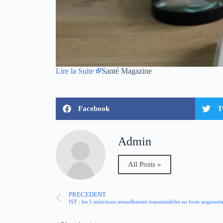
Lire la Suite
Santé Magazine
Facebook
T
Admin
All Posts »
PRÉCÉDENT
IST : les 5 infections sexuellement transmissibles en forte augment