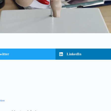
witter
LinkedIn
ation