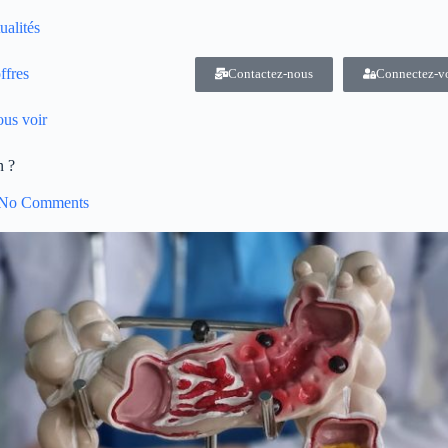
ualités
ffres
Contactez-nous
Connectez-v
us voir
n ?
No Comments