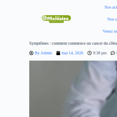
Nos act
Nos o
Venez no
Symptômes : comment commence un cancer du côlo
By
Admin
mai 14, 2026
9:38 pm