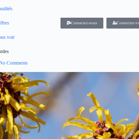
ualités
ffres
Contactez-nous
Connectez-v
us voir
urdes
No Comments