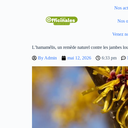
Nos act
Nos o
Venez no
L’hamamélis, un remède naturel contre les jambes lo
By
Admin
mai 12, 2026
6:33 pm