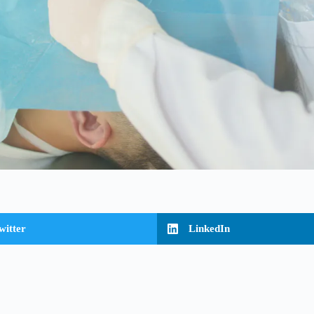
witter
LinkedIn