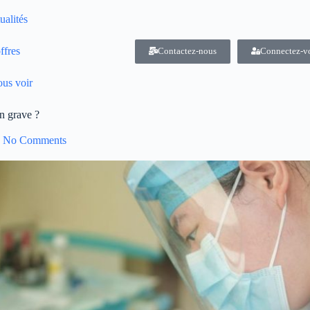
ualités
ffres
Contactez-nous
Connectez-v
us voir
on grave ?
No Comments