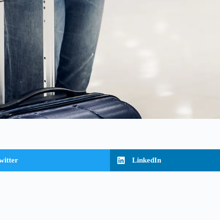
witter
LinkedIn