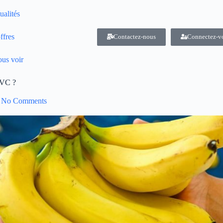
ualités
ffres
Contactez-nous
Connectez-v
us voir
AVC ?
No Comments