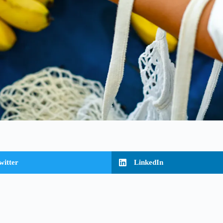
witter
LinkedIn