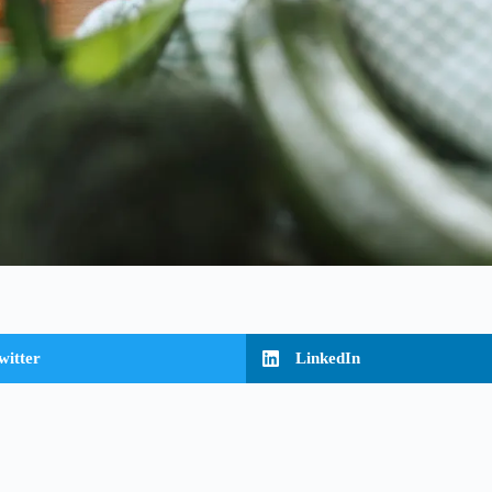
witter
LinkedIn