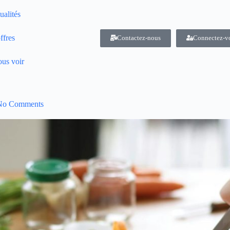
ualités
ffres
Contactez-nous
Connectez-v
us voir
No Comments