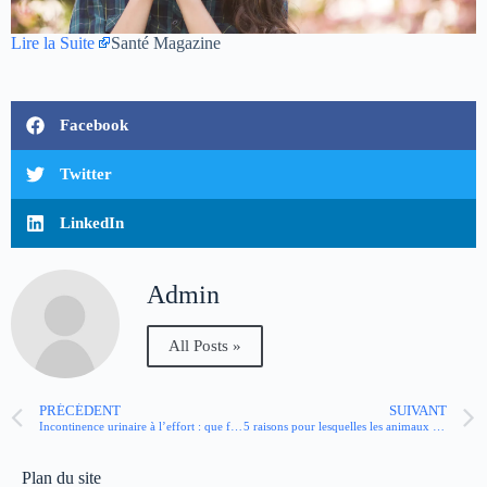
Lire la Suite
Santé Magazine
Facebook
Twitter
LinkedIn
Admin
All Posts »
PRÉCÉDENT
SUIVANT
Incontinence urinaire à l’effort : que faire ?
5 raisons pour lesquelles les animaux nous font tant de bien
Plan du site