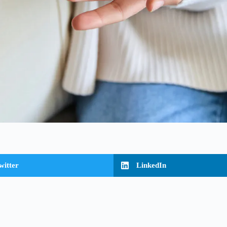
witter
LinkedIn