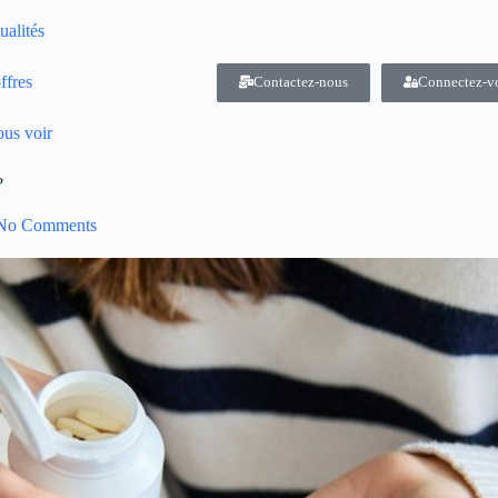
ualités
ffres
Contactez-nous
Connectez-v
us voir
?
No Comments