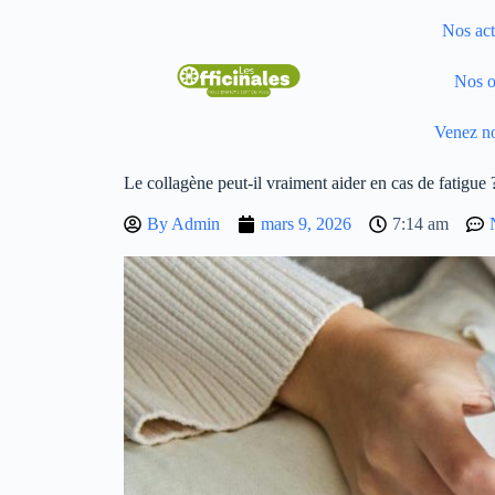
Nos act
Nos o
Venez no
Le collagène peut-il vraiment aider en cas de fatigue 
By
Admin
mars 9, 2026
7:14 am