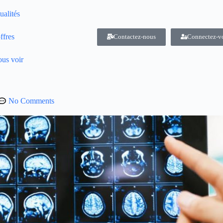
ualités
ffres
Contactez-nous
Connectez-v
us voir
No Comments