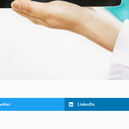
witter
LinkedIn