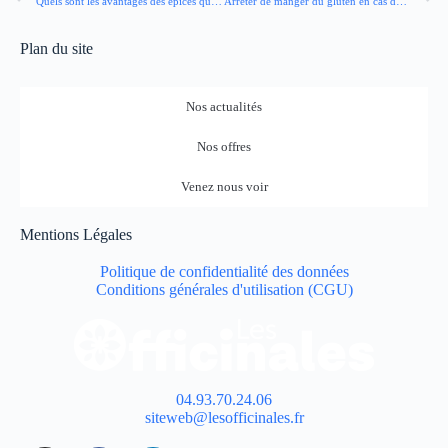
Quels sont les avantages des épices quand on a du diabète ?
Arrêter de manger du gluten en cas de syndrome de l’intestin irritable, est-ce efficace ou pas ?
Plan du site
Nos actualités
Nos offres
Venez nous voir
Mentions Légales
Politique de confidentialité des données
Conditions générales d'utilisation (CGU)
04.93.70.24.06
siteweb@lesofficinales.fr