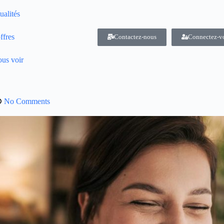
ualités
ffres
Contactez-nous
Connectez-v
us voir
No Comments