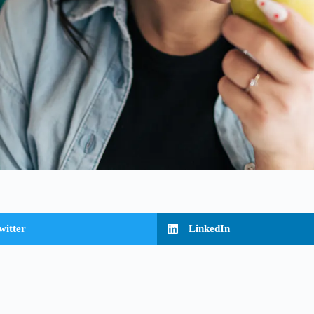
witter
LinkedIn