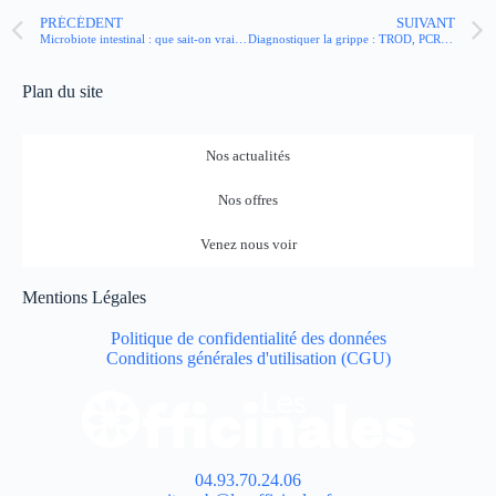
PRÉCÉDENT
SUIVANT
Microbiote intestinal : que sait-on vraiment de lui et de ses effets sur la santé ? La réponse d’un gastro-entérologue
Diagnostiquer la grippe : TROD, PCR, quels tests existent ?
Plan du site
Nos actualités
Nos offres
Venez nous voir
Mentions Légales
Politique de confidentialité des données
Conditions générales d'utilisation (CGU)
04.93.70.24.06