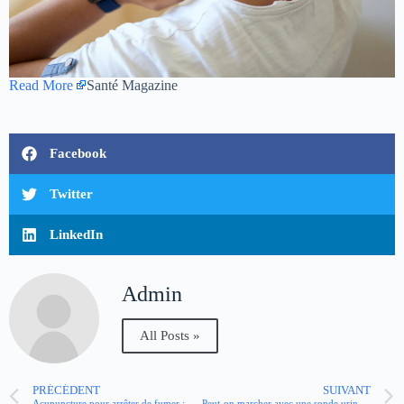
Read More
Santé Magazine
Facebook
Twitter
LinkedIn
Admin
All Posts »
PRÉCÉDENT
SUIVANT
Acupuncture pour arrêter de fumer : est-ce efficace ?
Peut-on marcher avec une sonde urinaire ?