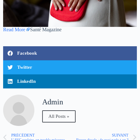
Read More
Santé Magazine
Facebook
Twitter
LinkedIn
Admin
All Posts »
PRÉCÉDENT
SUIVANT
L’AVC oculaire, un trouble méconnu qui peut coûter la vue
Fissure discale : de quoi parle-t-on ?