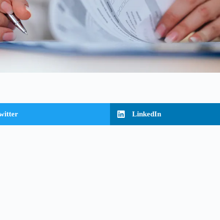
witter
LinkedIn