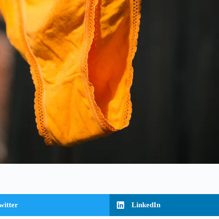
witter
LinkedIn