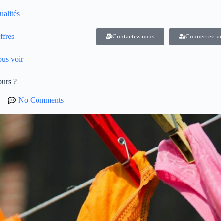
ualités
ffres
Contactez-nous
Connectez-v
us voir
ours ?
No Comments