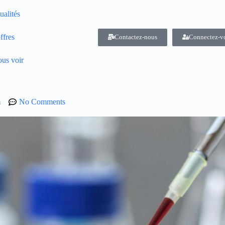
ualités
ffres
Contactez-nous
Connectez-v
us voir
m
No Comments