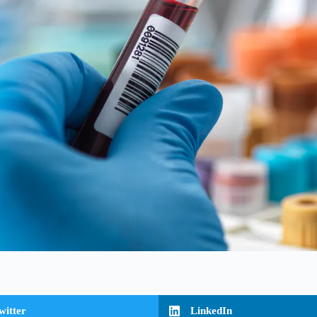
witter
LinkedIn