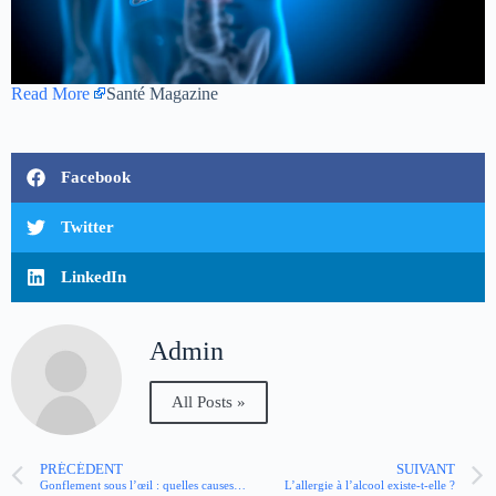
Read More
Santé Magazine
Facebook
Twitter
LinkedIn
Admin
All Posts »
PRÉCÉDENT
SUIVANT
Gonflement sous l’œil : quelles causes ? Que faire ?
L’allergie à l’alcool existe-t-elle ?