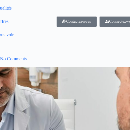
ualités
ffres
Contactez-nous
Connectez-v
us voir
No Comments