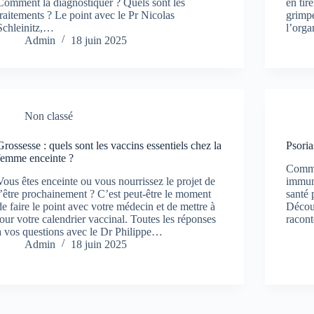
Comment la diagnostiquer ? Quels sont les
en tir
traitements ? Le point avec le Pr Nicolas
grimpe
Schleinitz,…
l’orga
Admin
18 juin 2025
Non classé
Grossesse : quels sont les vaccins essentiels chez la
Psoria
femme enceinte ?
Comme
Vous êtes enceinte ou vous nourrissez le projet de
immune
l’être prochainement ? C’est peut-être le moment
santé 
de faire le point avec votre médecin et de mettre à
Découv
jour votre calendrier vaccinal. Toutes les réponses
racont
à vos questions avec le Dr Philippe…
Admin
18 juin 2025