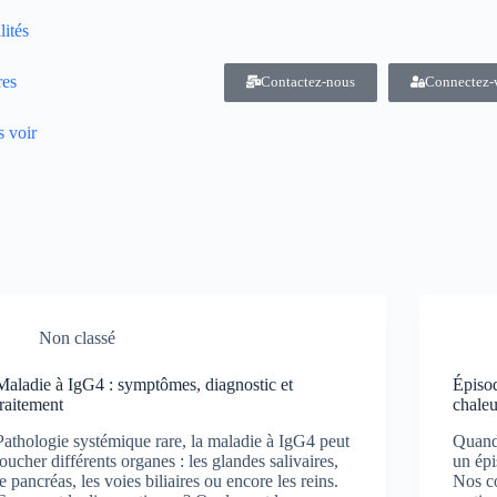
lités
res
Contactez-nous
Connectez-
 voir
Non classé
Maladie à IgG4 : symptômes, diagnostic et
Épisod
traitement
chaleu
Pathologie systémique rare, la maladie à IgG4 peut
Quand
toucher différents organes : les glandes salivaires,
un épi
le pancréas, les voies biliaires ou encore les reins.
Nos co