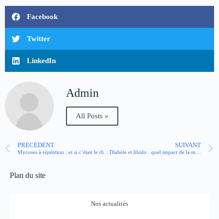
Facebook
Twitter
LinkedIn
Admin
All Posts »
PRÉCÉDENT
SUIVANT
Mycoses à répétition : et si c’était le diabète ?
Diabète et libido : quel impact de la maladie sur la vie sexuelle ?
Plan du site
Nos actualités