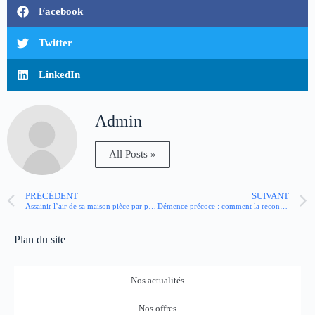
Facebook
Twitter
LinkedIn
Admin
All Posts »
PRÉCÉDENT
SUIVANT
Assainir l’air de sa maison pièce par pièce : conseils d’experts
Démence précoce : comment la reconnaître et accompagner les patients ?
Plan du site
Nos actualités
Nos offres