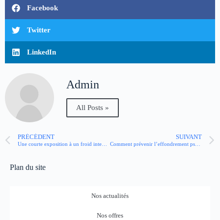
Facebook
Twitter
LinkedIn
Admin
All Posts »
PRÉCÉDENT
SUIVANT
Une courte exposition à un froid intense améliorerait le sommeil
Comment prévenir l’effondrement psychique ?
Plan du site
Nos actualités
Nos offres