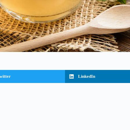
witter
LinkedIn