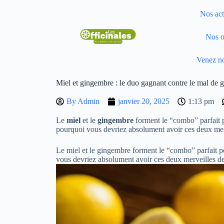
Nos act
Nos o
Venez no
Miel et gingembre : le duo gagnant contre le mal de 
By
Admin
janvier 20, 2025
1:13 pm
Le
miel
et le
gingembre
forment le “combo” parfait p
pourquoi vous devriez absolument avoir ces deux merv
Le miel et le gingembre forment le “combo” parfait po
vous devriez absolument avoir ces deux merveilles de