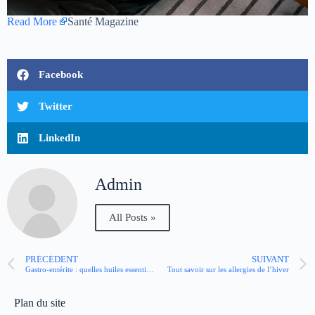
Read More
Santé Magazine
Facebook
Twitter
LinkedIn
Admin
All Posts »
PRÉCÉDENT
SUIVANT
Gastro-entérite : quelles huiles essentielles sont efficaces ?
Tout savoir sur les allergies de l’hiver
Plan du site